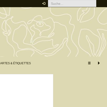
Ihre Bestellung
Um eine Bestellung einzugeben,
müssen Sie eingelogt sein.
Bitte klicken Sie hier,
um sich anzumelden
ÄHNLICHE PRODUKTE
ARTES & ÉTIQUETTES