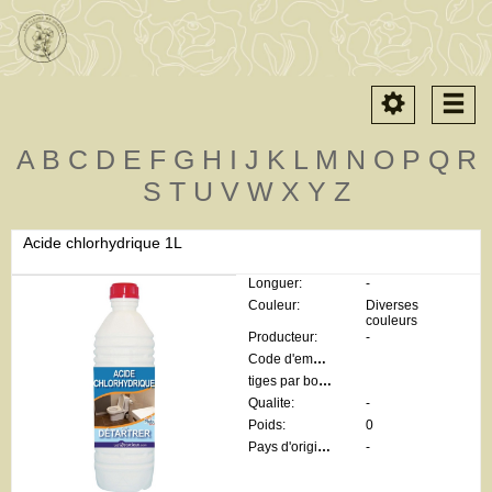
Toggle
Togg
navigation
navi
A
B
C
D
E
F
G
H
I
J
K
L
M
N
O
P
Q
R
S
T
U
V
W
X
Y
Z
Acide chlorhydrique 1L
Longuer:
-
Couleur:
Diverses
couleurs
Producteur:
-
Code d'emballage:
tiges par botte:
Qualite:
-
Poids:
0
Pays d'origine:
-