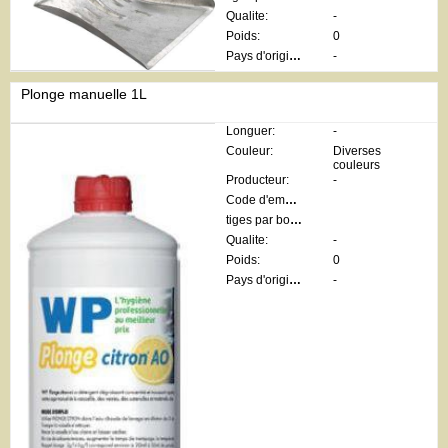
Qualite:
-
Poids:
0
Pays d'origine:
-
Plonge manuelle 1L
Longuer:
-
Couleur:
Diverses
couleurs
Producteur:
-
Code d'emballage:
tiges par botte:
Qualite:
-
Poids:
0
Pays d'origine:
-