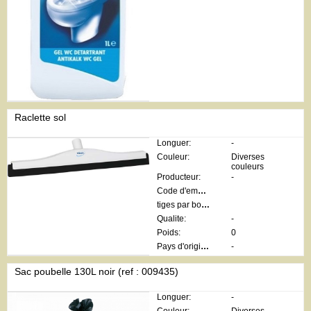
Raclette sol
Longuer:
-
Couleur:
Diverses
couleurs
Producteur:
-
Code d'emballage:
tiges par botte:
Qualite:
-
Poids:
0
Pays d'origine:
-
Sac poubelle 130L noir (ref : 009435)
Longuer:
-