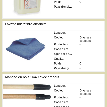
Poids:
0
Pays d'origine:
-
Lavette microfibre 38*38cm
Longuer:
-
Couleur:
Diverses
couleurs
Producteur:
-
Code d'emballage:
tiges par botte:
Qualite:
-
Poids:
0
Pays d'origine:
-
Manche en bois 1m40 avec embout
Longuer:
-
Couleur:
Diverses
couleurs
Producteur:
-
Code d'emballage: