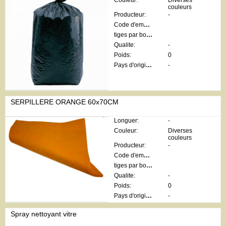
Couleur:
Diverses
couleurs
Producteur:
-
Code d'emballage:
tiges par botte:
Qualite:
-
Poids:
0
Pays d'origine:
-
SERPILLERE ORANGE 60x70CM
Longuer:
-
Couleur:
Diverses
couleurs
Producteur:
-
Code d'emballage:
tiges par botte:
Qualite:
-
Poids:
0
Pays d'origine:
-
Spray nettoyant vitre