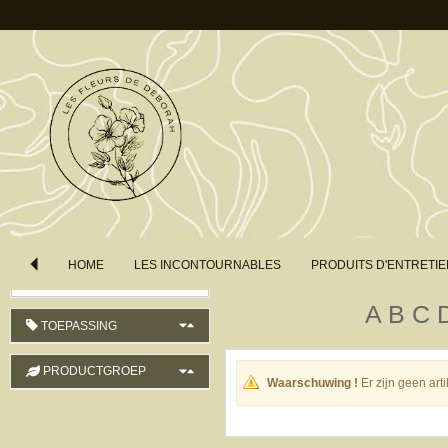
LAND VAN HERKOMST
LENGTE
KLEUR
VOLGORDE
HOME
LES INCONTOURNABLES
PRODUITS D'ENTRETIE
Productnaam (oplopend)
A
B
C
TOEPASSING
PRODUCTGROEP
Waarschuwing !
Er zijn geen ar