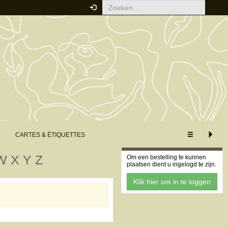
WEERGAVE
XS
S
M
L
XL
Uitgebreide weergave
Minimale weergave
CARTES & ÉTIQUETTES
Uw bestelling
W
X
Y
Z
Om een bestelling te kunnen
plaatsen dient u ingelogd te zijn.
Klik hier om in te loggen