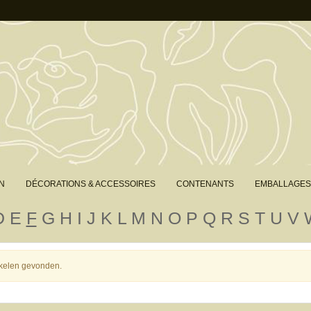
N
DÉCORATIONS & ACCESSOIRES
CONTENANTS
EMBALLAGES
D
E
F
G
H
I
J
K
L
M
N
O
P
Q
R
S
T
U
V
tikelen gevonden.