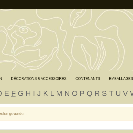
N
DÉCORATIONS & ACCESSOIRES
CONTENANTS
EMBALLAGES
D
E
F
G
H
I
J
K
L
M
N
O
P
Q
R
S
T
U
V
tikelen gevonden.