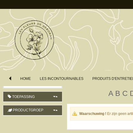
LAND VAN HERKOMST
LENGTE
KLEUR
VOLGORDE
HOME
LES INCONTOURNABLES
PRODUITS D'ENTRETIE
Productnaam (oplopend)
A
B
C
TOEPASSING
PRODUCTGROEP
Waarschuwing !
Er zijn geen ar