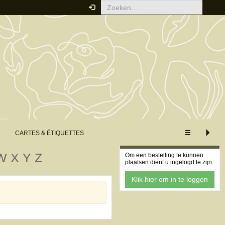
WEERGAVE
XS
S
M
L
XL
Uitgebreide weergave
Minimale weergave
CARTES & ÉTIQUETTES
Uw bestelling
W
X
Y
Z
Om een bestelling te kunnen
plaatsen dient u ingelogd te zijn.
Klik hier om in te loggen